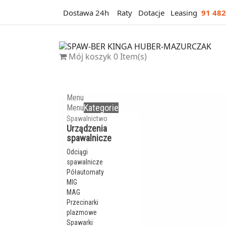
Dostawa 24h
Raty
Dotacje
Leasing
91 482
Mój koszyk
0
Item(s)
Menu
Kategorie
Menu
Spawalnictwo
Urządzenia
spawalnicze
Odciągi
spawalnicze
Półautomaty
MIG
MAG
Przecinarki
plazmowe
Spawarki