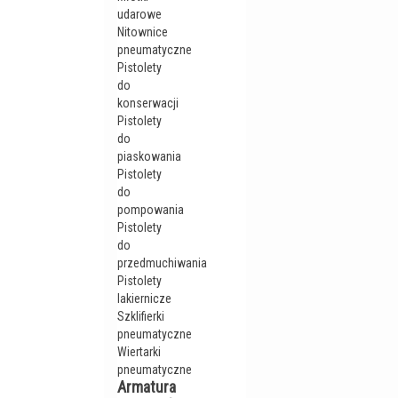
udarowe
Nitownice
pneumatyczne
Pistolety
do
konserwacji
Pistolety
do
piaskowania
Pistolety
do
pompowania
Pistolety
do
przedmuchiwania
Pistolety
lakiernicze
Szklifierki
pneumatyczne
Wiertarki
pneumatyczne
Armatura