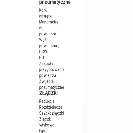
pneumatyczna
Korki,
nakrętki
Manometry
do
powietrza
Węże
powietrzne,
PCW,
PU
Zespoły
przygotowania
powietrza
Zwijadła
pneumatyczne
ZŁĄCZKI
Redukcje
Rozdzielacze
Szybkozłączki
Złączki
wtykowe
typu