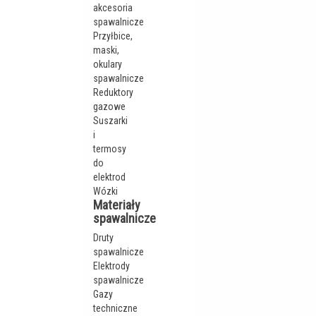
akcesoria
spawalnicze
Przyłbice,
maski,
okulary
spawalnicze
Reduktory
gazowe
Suszarki
i
termosy
do
elektrod
Wózki
Materiały
spawalnicze
Druty
spawalnicze
Elektrody
spawalnicze
Gazy
techniczne