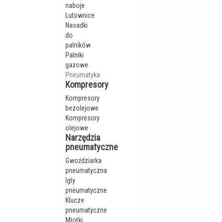
naboje
Lutownice
Nasadki
do
palników
Palniki
gazowe
Pneumatyka
Kompresory
Kompresory
bezolejowe
Kompresory
olejowe
Narzędzia
pneumatyczne
Gwoździarka
pneumatyczna
Igły
pneumatyczne
Klucze
pneumatyczne
Młotki