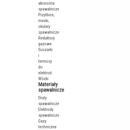
akcesoria
spawalnicze
Przyłbice,
maski,
okulary
spawalnicze
Reduktory
gazowe
Suszarki
i
termosy
do
elektrod
Wózki
Materiały
spawalnicze
Druty
spawalnicze
Elektrody
spawalnicze
Gazy
techniczne