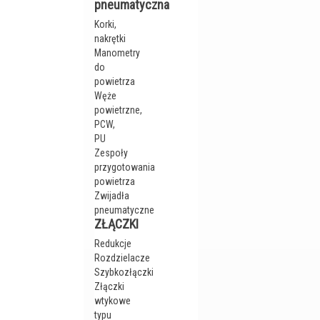
pneumatyczna
Korki,
nakrętki
Manometry
do
powietrza
Węże
powietrzne,
PCW,
PU
Zespoły
przygotowania
powietrza
Zwijadła
pneumatyczne
ZŁĄCZKI
Redukcje
Rozdzielacze
Szybkozłączki
Złączki
wtykowe
typu