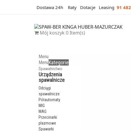
Dostawa 24h
Raty
Dotacje
Leasing
91 482
Mój koszyk
0
Item(s)
Menu
Kategorie
Menu
Spawalnictwo
Urządzenia
spawalnicze
Odciągi
spawalnicze
Półautomaty
MIG
MAG
Przecinarki
plazmowe
Spawarki