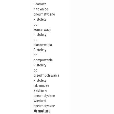
udarowe
Nitownice
pneumatyczne
Pistolety
do
konserwacji
Pistolety
do
piaskowania
Pistolety
do
pompowania
Pistolety
do
przedmuchiwania
Pistolety
lakiernicze
Szklifierki
pneumatyczne
Wiertarki
pneumatyczne
Armatura