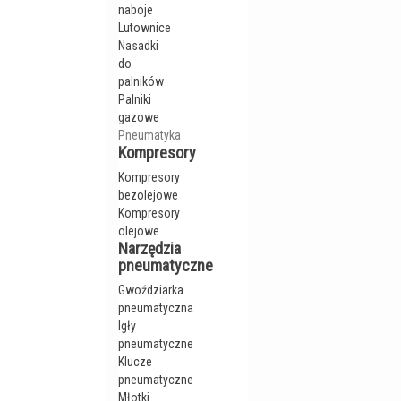
naboje
Lutownice
Nasadki
do
palników
Palniki
gazowe
Pneumatyka
Kompresory
Kompresory
bezolejowe
Kompresory
olejowe
Narzędzia
pneumatyczne
Gwoździarka
pneumatyczna
Igły
pneumatyczne
Klucze
pneumatyczne
Młotki