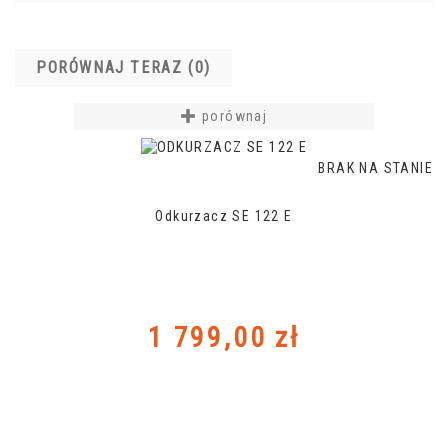
PORÓWNAJ TERAZ (
0
)‎
porównaj
BRAK NA STANIE
Odkurzacz SE 122 E
Cena
1 799,00 zł