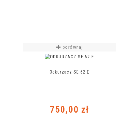
porównaj
Odkurzacz SE 62 E
Cena
750,00 zł