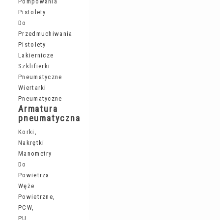
Pompowania
Pistolety
Do
Przedmuchiwania
Pistolety
Lakiernicze
Szklifierki
Pneumatyczne
Wiertarki
Pneumatyczne
Armatura
pneumatyczna
Korki,
Nakrętki
Manometry
Do
Powietrza
Węże
Powietrzne,
PCW,
PU