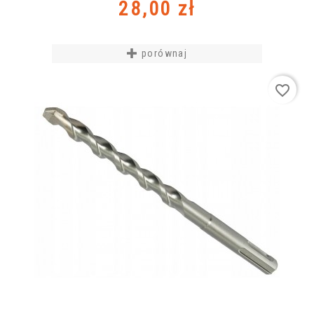
Cena
28,00 zł
porównaj
favorite_border