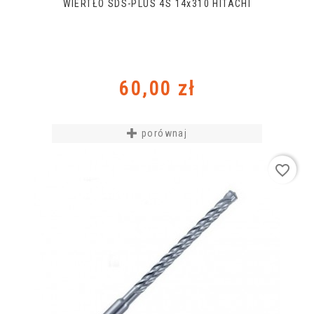
WIERTŁO SDS-PLUS 4S 14x310 HITACHI
Cena
60,00 zł
porównaj
favorite_border