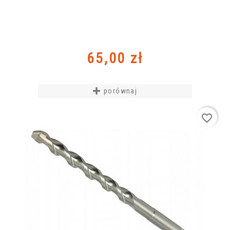
Cena
65,00 zł
porównaj
favorite_border