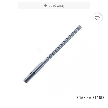
porównaj
favorite_border
BRAK NA STANIE