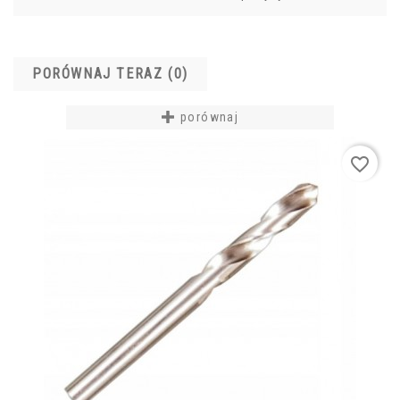
PORÓWNAJ TERAZ (
0
)‎
porównaj
favorite_border