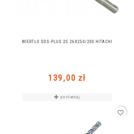
WIERTŁO SDS-PLUS 2S 26X250/200 HITACHI
Cena
139,00 zł
porównaj
favorite_border