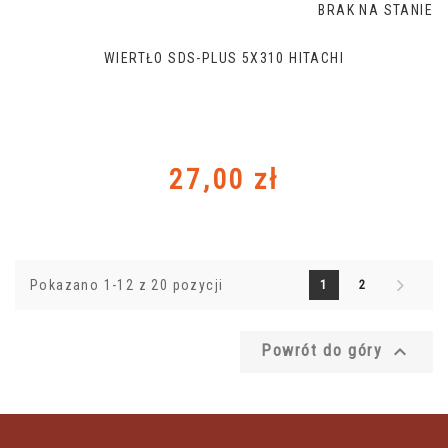
BRAK NA STANIE
WIERTŁO SDS-PLUS 5X310 HITACHI
Cena
27,00 zł
Pokazano 1-12 z 20 pozycji
1
2

Powrót do góry