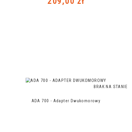
Cena
209,00 zł
BRAK NA STANIE
ADA 700 - Adapter Dwukomorowy