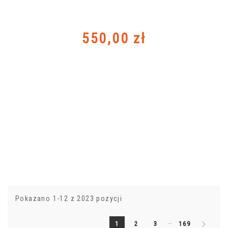
Cena
550,00 zł
Pokazano 1-12 z 2023 pozycji
…
1
2
3
169