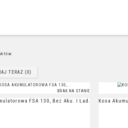
uktów.
AJ TERAZ (
0
)‎
BRAK NA STANIE
ulatorowa FSA 130, Bez Aku. I Ład.
Kosa Akumul