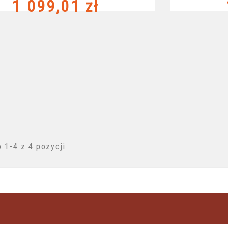
Cena
1 099,01 zł
 1-4 z 4 pozycji