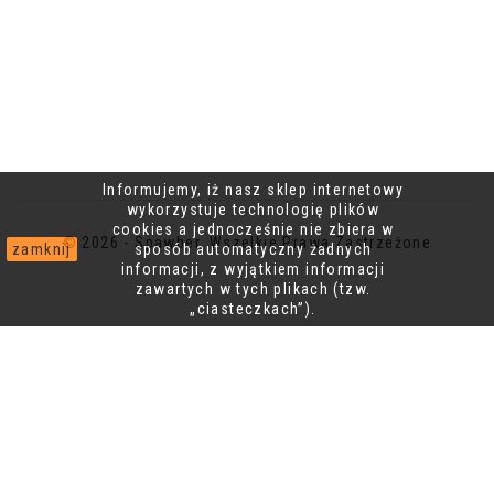
Informujemy, iż nasz sklep internetowy
wykorzystuje technologię plików
cookies a jednocześnie nie zbiera w
© 2026 - Spawber, Wszelkie Prawa Zastrzeżone
zamknij
sposób automatyczny żadnych
informacji, z wyjątkiem informacji
zawartych w tych plikach (tzw.
„ciasteczkach”).