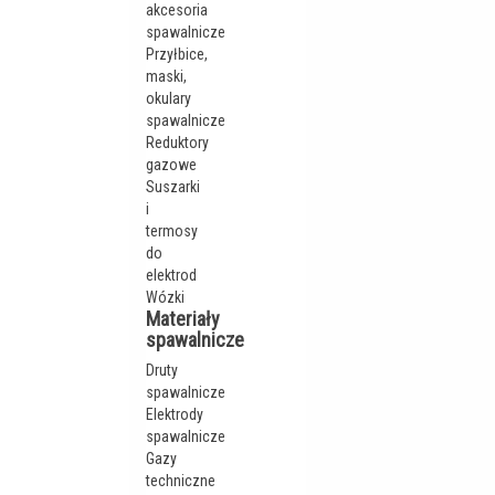
akcesoria
spawalnicze
Przyłbice,
maski,
okulary
spawalnicze
Reduktory
gazowe
Suszarki
i
termosy
do
elektrod
Wózki
Materiały
spawalnicze
Druty
spawalnicze
Elektrody
spawalnicze
Gazy
techniczne