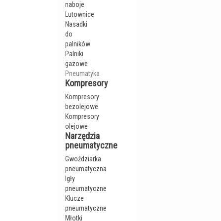
naboje
Lutownice
Nasadki
do
palników
Palniki
gazowe
Pneumatyka
Kompresory
Kompresory
bezolejowe
Kompresory
olejowe
Narzędzia
pneumatyczne
Gwoździarka
pneumatyczna
Igły
pneumatyczne
Klucze
pneumatyczne
Młotki