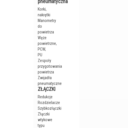
pneumatyczna
Korki,
nakrętki
Manometry
do
powietrza
Węże
powietrzne,
PCW,
PU
Zespoły
przygotowania
powietrza
Zwijadła
pneumatyczne
ZŁĄCZKI
Redukcje
Rozdzielacze
Szybkozłączki
Złączki
wtykowe
typu