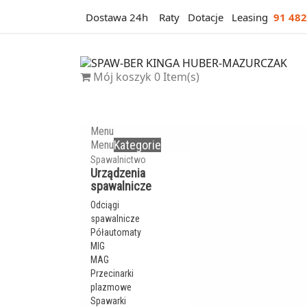
Dostawa 24h
Raty
Dotacje
Leasing
91 482
Mój koszyk
0
Item(s)
Menu
Kategorie
Menu
Spawalnictwo
Urządzenia
spawalnicze
Odciągi
spawalnicze
Półautomaty
MIG
MAG
Przecinarki
plazmowe
Spawarki