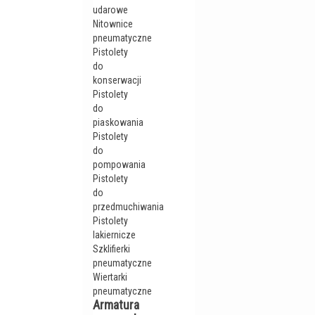
udarowe
Nitownice
pneumatyczne
Pistolety
do
konserwacji
Pistolety
do
piaskowania
Pistolety
do
pompowania
Pistolety
do
przedmuchiwania
Pistolety
lakiernicze
Szklifierki
pneumatyczne
Wiertarki
pneumatyczne
Armatura