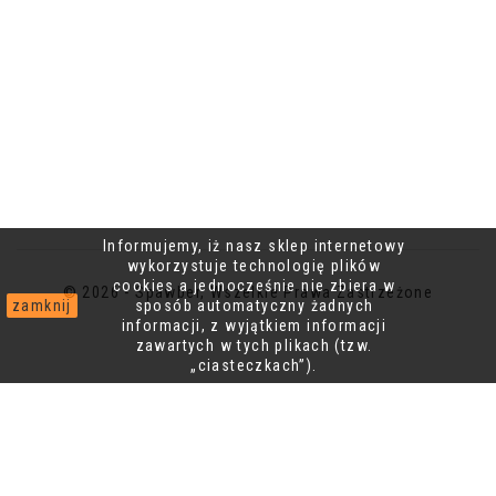
Informujemy, iż nasz sklep internetowy
wykorzystuje technologię plików
cookies a jednocześnie nie zbiera w
© 2026 - Spawber, Wszelkie Prawa Zastrzeżone
zamknij
sposób automatyczny żadnych
informacji, z wyjątkiem informacji
zawartych w tych plikach (tzw.
„ciasteczkach”).