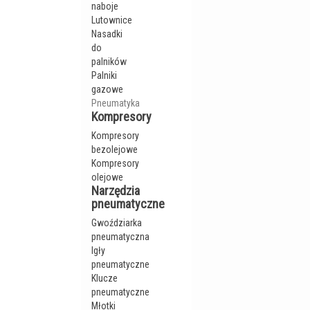
naboje
Lutownice
Nasadki
do
palników
Palniki
gazowe
Pneumatyka
Kompresory
Kompresory
bezolejowe
Kompresory
olejowe
Narzędzia
pneumatyczne
Gwoździarka
pneumatyczna
Igły
pneumatyczne
Klucze
pneumatyczne
Młotki