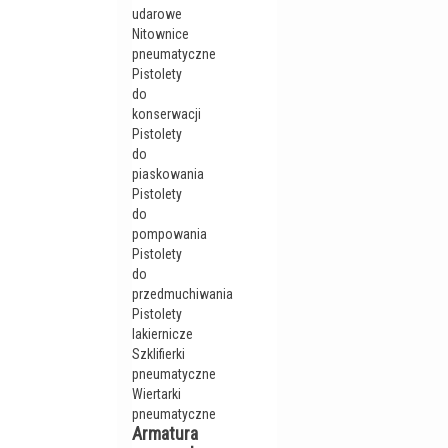
udarowe
Nitownice
pneumatyczne
Pistolety
do
konserwacji
Pistolety
do
piaskowania
Pistolety
do
pompowania
Pistolety
do
przedmuchiwania
Pistolety
lakiernicze
Szklifierki
pneumatyczne
Wiertarki
pneumatyczne
Armatura