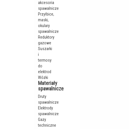
akcesoria
spawalnicze
Przyłbice,
maski,
okulary
spawalnicze
Reduktory
gazowe
Suszarki
i
termosy
do
elektrod
Wózki
Materiały
spawalnicze
Druty
spawalnicze
Elektrody
spawalnicze
Gazy
techniczne