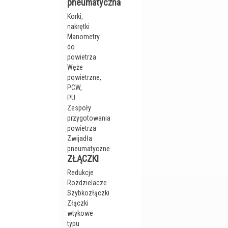
pneumatyczna
Korki,
nakrętki
Manometry
do
powietrza
Węże
powietrzne,
PCW,
PU
Zespoły
przygotowania
powietrza
Zwijadła
pneumatyczne
ZŁĄCZKI
Redukcje
Rozdzielacze
Szybkozłączki
Złączki
wtykowe
typu