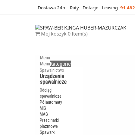
Dostawa 24h
Raty
Dotacje
Leasing
91 482
Mój koszyk
0
Item(s)
Menu
Kategorie
Menu
Spawalnictwo
Urządzenia
spawalnicze
Odciągi
spawalnicze
Półautomaty
MIG
MAG
Przecinarki
plazmowe
Spawarki